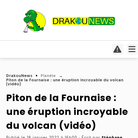
Actualités
Culture
Conso
Focus
DrakouNews
Planète
Covid-
Piton de la Fournaise : une éruption incroyable du volcan
Cinéma
19
(vidéo)
Piton de la Fournaise :
Insolite
Jeux
Humeurs
Divers
vidéo
Interviews
une éruption incroyable
International
Livres
Médias
du volcan (vidéo)
Météo
Mangas
Planète