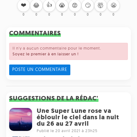
❤️
👍
🙄
🤯
😬
😂
😭
😡
0
0
0
0
0
0
0
0
COMMENTAIRES
Il n'y a aucun commentaire pour le moment.
Soyez le premier à en laisser un !
POSTE UN COMMENTAIRE
SUGGESTIONS DE LA RÉDAC'
Une Super Lune rose va
éblouir le ciel dans la nuit
du 26 au 27 avril
Publié le 20 avril 2021 à 23h25