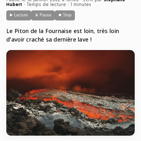
Publié le 18 janvier 2022 à 16h00
·
Écrit par
Stéphane
Radio
Hubert
·
Temps de lecture : 1 minutes
ONG
Musique
▶️ Lecture
⏸ Pause
⏹ Stop
Sports
Télévision
Animaux
Politique
Le Piton de la Fournaise est loin, très loin
People
Belge
d'avoir craché sa dernière lave !
Biodiversité
Streaming
Politique
Française
Théâtre
Régions
Santé
Sciences
Société
Tech