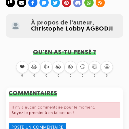
À propos de l'auteur,
Christophe Lobby AGBODJI
QU'EN AS-TU PENSÉ ?
❤️
👍
🙄
🤯
😬
😂
😭
😡
0
0
0
0
0
0
0
0
COMMENTAIRES
Il n'y a aucun commentaire pour le moment.
Soyez le premier à en laisser un !
POSTE UN COMMENTAIRE