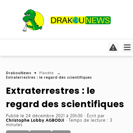
Actualités
Culture
Conso
Focus
DrakouNews
Planète
Covid-
Extraterrestres : le regard des scientifiques
Cinéma
19
Extraterrestres : le
Insolite
Jeux
Humeurs
Divers
vidéo
regard des scientifiques
Interviews
International
Livres
Médias
Publié le 24 décembre 2021 à 20h30
·
Écrit par
Christophe Lobby AGBODJI
·
Temps de lecture : 3
minutes
Météo
Mangas
Planète