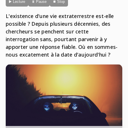
▶️ Lecture
⏸ Pause
⏹ Stop
Radio
ONG
Musique
L'existence d'une vie extraterrestre est-elle
Sports
Télévision
Animaux
possible ? Depuis plusieurs décennies, des
Politique
People
chercheurs se penchent sur cette
Belge
Biodiversité
interrogation sans, pourtant parvenir à y
Streaming
Politique
apporter une réponse fiable. Où en sommes-
Française
nous excatement à la date d'aujourd'hui ?
Théâtre
Régions
Santé
Sciences
Société
Tech