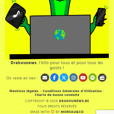
Drakounews
, l'info pour tous et pour tous les
goûts !
On reste en lien :
-
-
Mentions légales
Conditions Générales d'Utilisation
Charte de bonne conduite
COPYRIGHT © 2026
DRAKOUNEWS.BE
TOUS DROITS RÉSERVÉS
MADE WITH
BY
MOREAU&CO