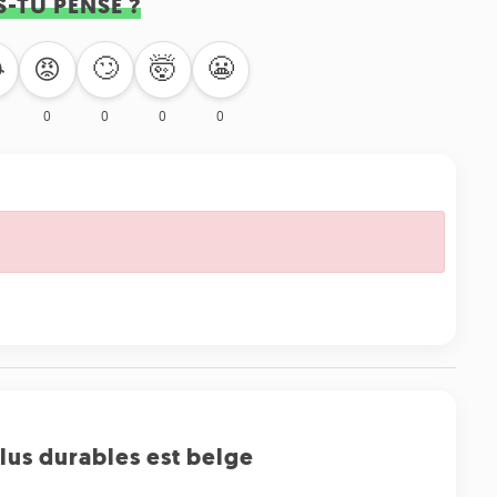
S-TU PENSÉ ?
🙄
🤯
😬

😡
0
0
0
0
plus durables est belge