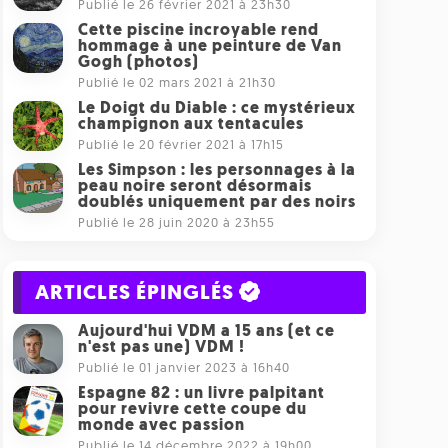
Publié le 26 février 2021 à 23h30
Cette piscine incroyable rend
hommage à une peinture de Van
Gogh (photos)
Publié le 02 mars 2021 à 21h30
Le Doigt du Diable : ce mystérieux
champignon aux tentacules
Publié le 20 février 2021 à 17h15
Les Simpson : les personnages à la
peau noire seront désormais
doublés uniquement par des noirs
Publié le 28 juin 2020 à 23h55
ARTICLES ÉPINGLÉS
Aujourd'hui VDM a 15 ans (et ce
n'est pas une) VDM !
Publié le 01 janvier 2023 à 16h40
Espagne 82 : un livre palpitant
pour revivre cette coupe du
monde avec passion
Publié le 14 décembre 2022 à 19h00