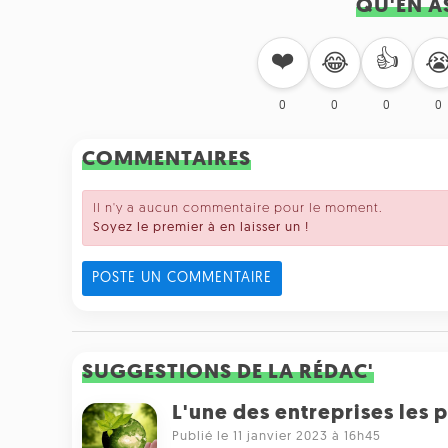
QU'EN A
❤️
👍
😂

0
0
0
0
COMMENTAIRES
Il n'y a aucun commentaire pour le moment.
Soyez le premier à en laisser un !
POSTE UN COMMENTAIRE
SUGGESTIONS DE LA RÉDAC'
L'une des entreprises les 
Publié le 11 janvier 2023 à 16h45