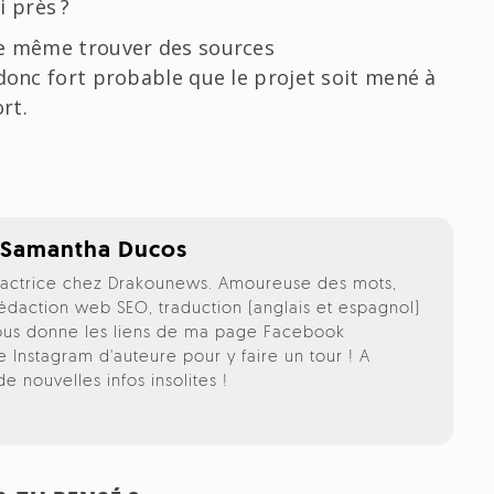
i près ?
de même trouver des sources
 donc fort probable que le projet soit mené à
rt.
,
Samantha Ducos
édactrice chez Drakounews. Amoureuse des mots,
rédaction web SEO, traduction (anglais et espagnol)
vous donne les liens de ma page Facebook
 Instagram d'auteure pour y faire un tour ! A
 nouvelles infos insolites !