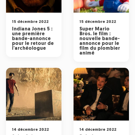
Radio
ONG
Musique
Sports
Télévision
Animaux
15 décembre 2022
15 décembre 2022
Politique
People
Indiana Jones 5 :
Super Mario
Belge
une première
Bros. le film :
Biodiversité
bande-annonce
nouvelle bande-
pour le retour de
annonce pour le
Streaming
Politique
l'archéologue
film du plombier
Française
animé
Théâtre
Régions
Santé
Sciences
Société
14 décembre 2022
14 décembre 2022
Tech