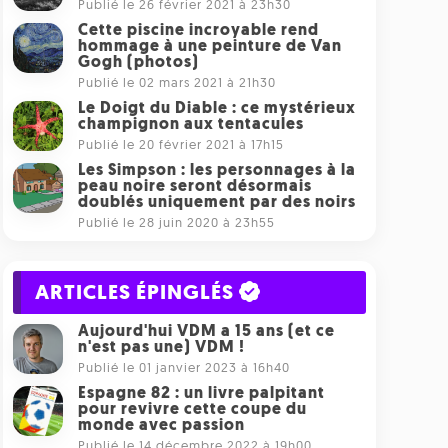
Publié le 26 février 2021 à 23h30
Cette piscine incroyable rend
hommage à une peinture de Van
Gogh (photos)
Publié le 02 mars 2021 à 21h30
Le Doigt du Diable : ce mystérieux
champignon aux tentacules
Publié le 20 février 2021 à 17h15
Les Simpson : les personnages à la
peau noire seront désormais
doublés uniquement par des noirs
Publié le 28 juin 2020 à 23h55
ARTICLES ÉPINGLÉS
Aujourd'hui VDM a 15 ans (et ce
n'est pas une) VDM !
Publié le 01 janvier 2023 à 16h40
Espagne 82 : un livre palpitant
pour revivre cette coupe du
monde avec passion
Publié le 14 décembre 2022 à 19h00