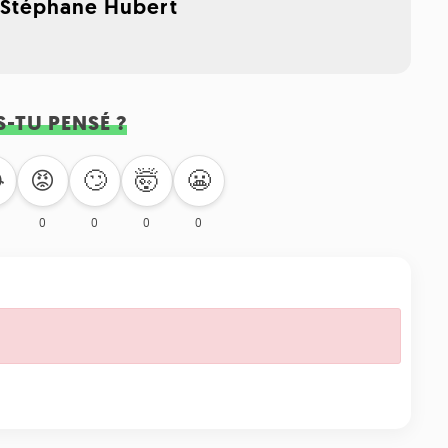
,
Stéphane Hubert
S-TU PENSÉ ?
🙄
🤯
😬

😡
0
0
0
0