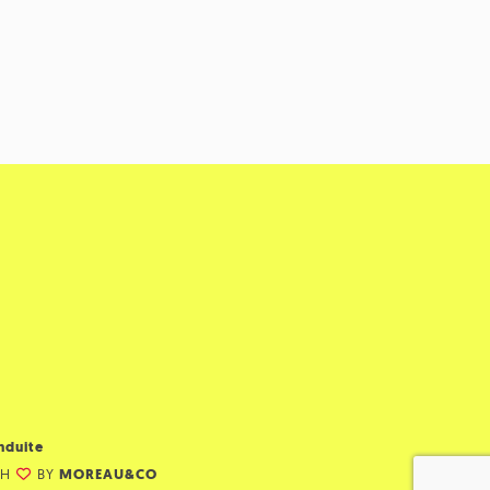
nduite
TH
BY
MOREAU&CO