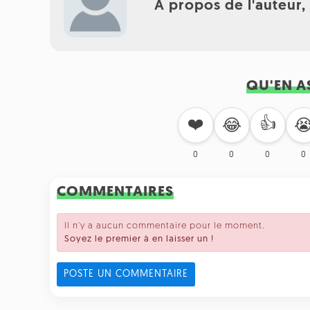
À propos de l'auteur
QU'EN A
❤️
👍
😂

0
0
0
0
COMMENTAIRES
Il n'y a aucun commentaire pour le moment.
Soyez le premier à en laisser un !
POSTE UN COMMENTAIRE