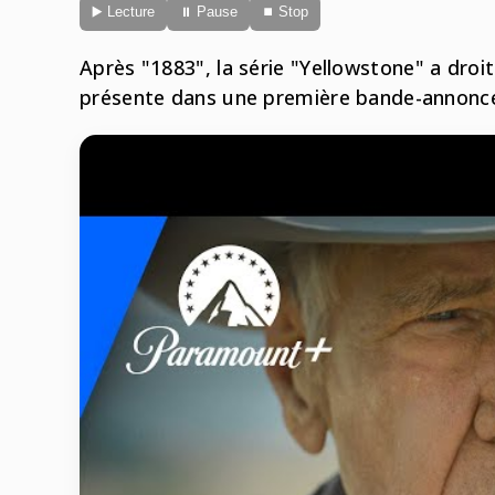
▶️ Lecture
⏸ Pause
⏹ Stop
Après "1883", la série "Yellowstone" a droi
présente dans une première bande-annonc