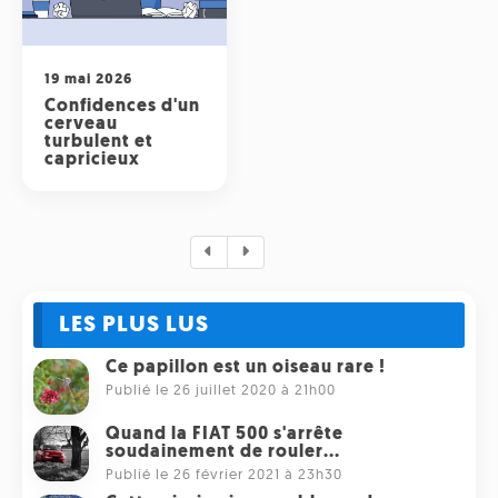
Radio
ONG
Musique
Sports
Télévision
Animaux
19 mai 2026
Politique
Confidences d'un
People
Belge
cerveau
Biodiversité
turbulent et
capricieux
Streaming
Politique
Française
Théâtre
Régions
Santé
LES PLUS LUS
Ce papillon est un oiseau rare !
Sciences
Publié le 26 juillet 2020 à 21h00
Société
Quand la FIAT 500 s'arrête
soudainement de rouler...
Publié le 26 février 2021 à 23h30
Tech