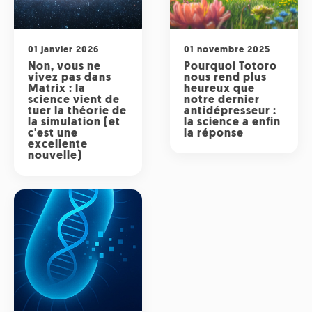
Radio
ONG
Musique
Sports
Télévision
Animaux
01 janvier 2026
01 novembre 2025
Politique
Non, vous ne
Pourquoi Totoro
People
Belge
vivez pas dans
nous rend plus
Biodiversité
Matrix : la
heureux que
science vient de
notre dernier
Streaming
Politique
tuer la théorie de
antidépresseur :
Française
la simulation (et
la science a enfin
c'est une
la réponse
Théâtre
excellente
nouvelle)
Régions
Santé
Sciences
Société
Tech