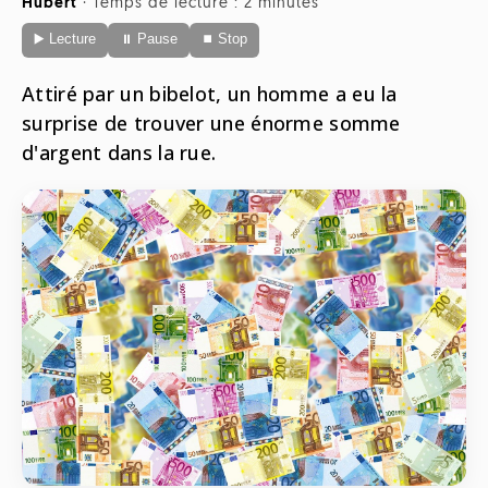
Hubert
·
Temps de lecture : 2 minutes
Radio
▶️ Lecture
⏸ Pause
⏹ Stop
ONG
Musique
Sports
Télévision
Animaux
Attiré par un bibelot, un homme a eu la
Politique
People
Belge
surprise de trouver une énorme somme
Biodiversité
d'argent dans la rue.
Streaming
Politique
Française
Théâtre
Régions
Santé
Sciences
Société
Tech