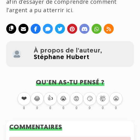
afin d’essayer de comprendre comment
l’argent a pu atterrir ici.
À propos de l'auteur,
Stéphane Hubert
QU'EN AS-TU PENSÉ ?
❤️
👍
🙄
🤯
😬
😂
😭
😡
0
0
0
0
0
0
0
0
COMMENTAIRES