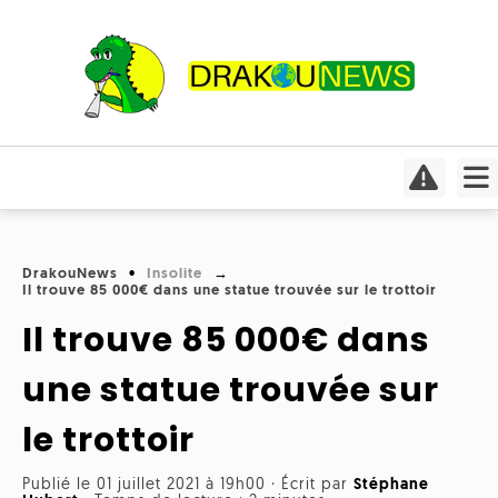
Actualités
Culture
Conso
Focus
DrakouNews
Insolite
Covid-
Il trouve 85 000€ dans une statue trouvée sur le trottoir
Cinéma
19
Il trouve 85 000€ dans
Insolite
Jeux
Humeurs
Divers
vidéo
une statue trouvée sur
Interviews
International
le trottoir
Livres
Médias
Météo
Publié le 01 juillet 2021 à 19h00
·
Écrit par
Stéphane
Mangas
Planète