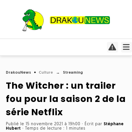
Actualités
Culture
Conso
Focus
DrakouNews
Culture
Streaming
Covid-
Cinéma
19
The Witcher : un trailer
Insolite
Jeux
Humeurs
fou pour la saison 2 de la
Divers
vidéo
Interviews
série Netflix
International
Livres
Médias
Publié le 15 novembre 2021 à 19h00
·
Écrit par
Stéphane
Météo
Hubert
·
Temps de lecture : 1 minutes
Mangas
Planète