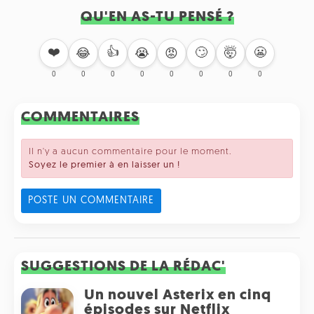
QU'EN AS-TU PENSÉ ?
❤️
👍
🙄
🤯
😬
😂
😭
😡
0
0
0
0
0
0
0
0
COMMENTAIRES
Il n'y a aucun commentaire pour le moment.
Soyez le premier à en laisser un !
POSTE UN COMMENTAIRE
SUGGESTIONS DE LA RÉDAC'
Un nouvel Asterix en cinq
épisodes sur Netflix