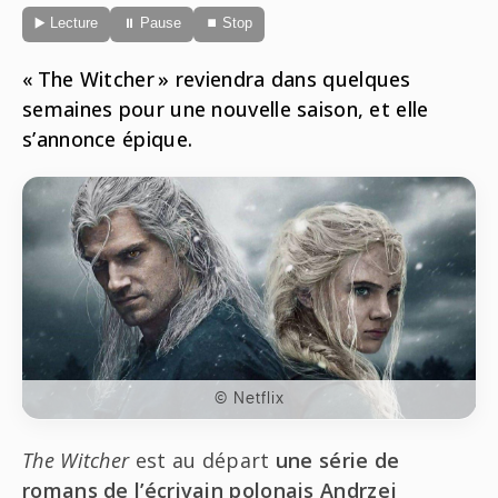
Radio
▶️ Lecture
⏸ Pause
⏹ Stop
ONG
Musique
Sports
Télévision
« The Witcher » reviendra dans quelques
Animaux
Politique
semaines pour une nouvelle saison, et elle
People
Belge
s’annonce épique.
Biodiversité
Streaming
Politique
Française
Théâtre
Régions
Santé
Sciences
© Netflix
Société
The Witcher
est au départ
une série de
romans de l’écrivain polonais Andrzej
Tech