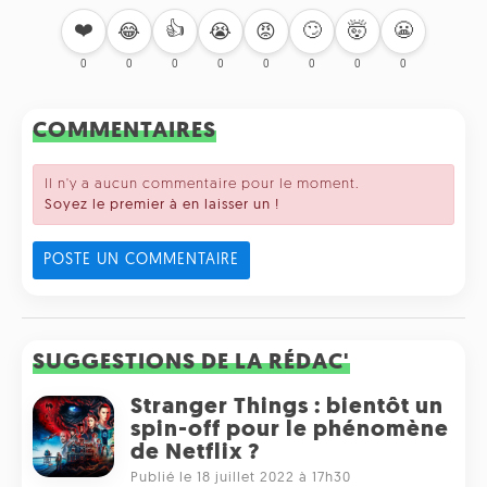
❤️
👍
🙄
🤯
😬
😂
😭
😡
0
0
0
0
0
0
0
0
COMMENTAIRES
Il n'y a aucun commentaire pour le moment.
Soyez le premier à en laisser un !
POSTE UN COMMENTAIRE
SUGGESTIONS DE LA RÉDAC'
Stranger Things : bientôt un
spin-off pour le phénomène
de Netflix ?
Publié le 18 juillet 2022 à 17h30