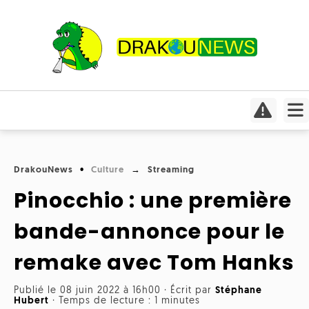
Actualités
Culture
Conso
Focus
DrakouNews
Culture
Streaming
Covid-
Cinéma
19
Pinocchio : une première
Insolite
Jeux
Humeurs
bande-annonce pour le
Divers
vidéo
Interviews
remake avec Tom Hanks
International
Livres
Médias
Publié le 08 juin 2022 à 16h00
·
Écrit par
Stéphane
Météo
Hubert
·
Temps de lecture : 1 minutes
Mangas
Planète