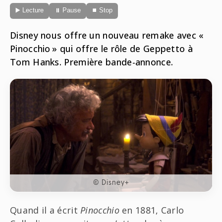
Radio
▶️ Lecture
⏸ Pause
⏹ Stop
ONG
Musique
Sports
Télévision
Disney nous offre un nouveau remake avec «
Animaux
Politique
Pinocchio » qui offre le rôle de Geppetto à
People
Belge
Tom Hanks. Première bande-annonce.
Biodiversité
Streaming
Politique
Française
Théâtre
Régions
Santé
Sciences
© Disney+
Société
Quand il a écrit
Pinocchio
en 1881, Carlo
Tech