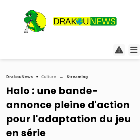
Actualités
Culture
Conso
Focus
DrakouNews
Culture
Streaming
Covid-
Cinéma
19
Halo : une bande-
Insolite
Jeux
Humeurs
annonce pleine d'action
Divers
vidéo
Interviews
pour l'adaptation du jeu
International
Livres
Médias
en série
Météo
Mangas
Planète