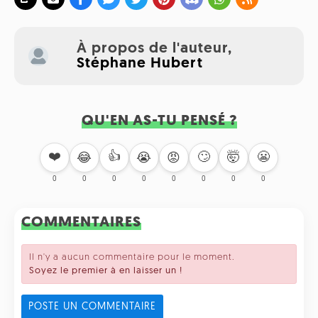
À propos de l'auteur,
Stéphane Hubert
QU'EN AS-TU PENSÉ ?
❤️
👍
🙄
🤯
😬
😂
😭
😡
0
0
0
0
0
0
0
0
COMMENTAIRES
Il n'y a aucun commentaire pour le moment.
Soyez le premier à en laisser un !
POSTE UN COMMENTAIRE