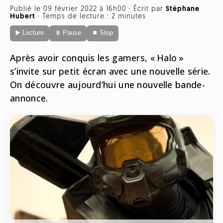
Radio
Publié le 09 février 2022 à 16h00
·
Écrit par
Stéphane
Hubert
·
Temps de lecture : 2 minutes
ONG
Musique
Sports
▶️ Lecture
⏸ Pause
⏹ Stop
Télévision
Animaux
Politique
People
Belge
Après avoir conquis les gamers, « Halo »
Biodiversité
s’invite sur petit écran avec une nouvelle série.
Streaming
Politique
On découvre aujourd’hui une nouvelle bande-
Française
annonce.
Théâtre
Régions
Santé
Sciences
Société
Tech