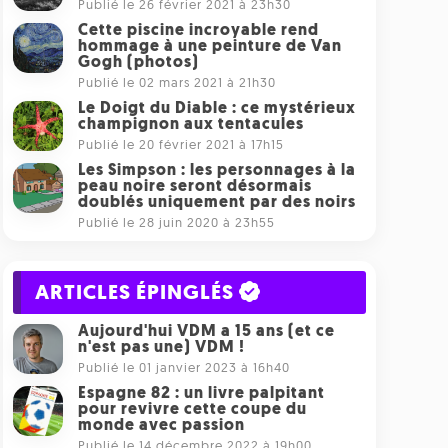
Publié le 26 février 2021 à 23h30
Cette piscine incroyable rend
hommage à une peinture de Van
Gogh (photos)
Publié le 02 mars 2021 à 21h30
Le Doigt du Diable : ce mystérieux
champignon aux tentacules
Publié le 20 février 2021 à 17h15
Les Simpson : les personnages à la
peau noire seront désormais
doublés uniquement par des noirs
Publié le 28 juin 2020 à 23h55
ARTICLES ÉPINGLÉS
Aujourd'hui VDM a 15 ans (et ce
n'est pas une) VDM !
Publié le 01 janvier 2023 à 16h40
Espagne 82 : un livre palpitant
pour revivre cette coupe du
monde avec passion
Publié le 14 décembre 2022 à 19h00