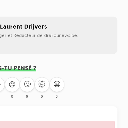
,
Laurent Drijvers
er et Rédacteur de drakounews.be.
S-TU PENSÉ ?
🙄
🤯
😬

😡
0
0
0
0