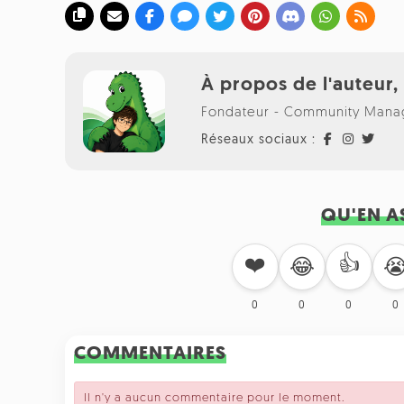
À propos de l'auteur
Fondateur - Community Manag
Réseaux sociaux :
QU'EN A
❤️
👍
😂

0
0
0
0
COMMENTAIRES
Il n'y a aucun commentaire pour le moment.