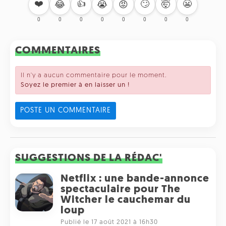
❤️
👍
🙄
🤯
😬
😂
😭
😡
0
0
0
0
0
0
0
0
COMMENTAIRES
Il n'y a aucun commentaire pour le moment.
Soyez le premier à en laisser un !
POSTE UN COMMENTAIRE
SUGGESTIONS DE LA RÉDAC'
Netflix : une bande-annonce
spectaculaire pour The
Witcher le cauchemar du
loup
Publié le 17 août 2021 à 16h30