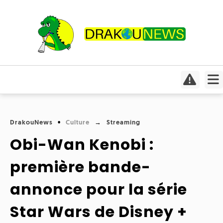
Actualités
Culture
Conso
Focus
DrakouNews
Culture
Streaming
Covid-
Cinéma
19
Obi-Wan Kenobi :
Insolite
Jeux
Humeurs
première bande-
Divers
vidéo
Interviews
annonce pour la série
International
Livres
Médias
Star Wars de Disney +
Météo
Mangas
Planète