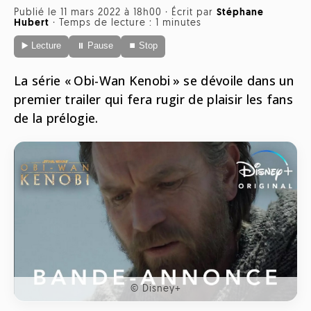
Radio
Publié le 11 mars 2022 à 18h00
·
Écrit par
Stéphane
Hubert
·
Temps de lecture : 1 minutes
ONG
Musique
Sports
▶️ Lecture
⏸ Pause
⏹ Stop
Télévision
Animaux
Politique
People
Belge
La série « Obi-Wan Kenobi » se dévoile dans un
Biodiversité
premier trailer qui fera rugir de plaisir les fans
Streaming
Politique
de la prélogie.
Française
Théâtre
Régions
Santé
Sciences
Société
© Disney+
Tech