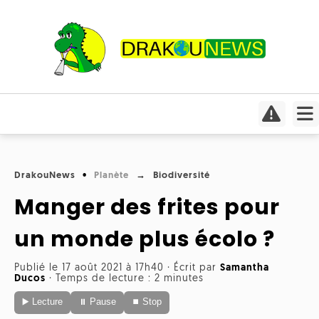
Actualités
Culture
Conso
Focus
DrakouNews
Planète
Biodiversité
Covid-
Cinéma
19
Manger des frites pour
Insolite
Jeux
Humeurs
un monde plus écolo ?
Divers
vidéo
Interviews
Publié le 17 août 2021 à 17h40
·
Écrit par
Samantha
International
Livres
Médias
Ducos
·
Temps de lecture : 2 minutes
▶️ Lecture
⏸ Pause
⏹ Stop
Météo
Mangas
Planète