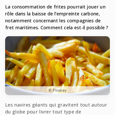
Radio
La consommation de frites pourrait jouer un
ONG
Musique
rôle dans la baisse de l’empreinte carbone,
Sports
Télévision
Animaux
notamment concernant les compagnies de
Politique
People
fret maritimes. Comment cela est-il possible ?
Belge
Biodiversité
Streaming
Politique
Française
Théâtre
Régions
Santé
Sciences
© Pixabay
Société
Les navires géants qui gravitent tout autour
du globe pour livrer tout type de
Tech