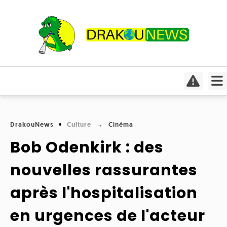
Actualités
Culture
Conso
Focus
DrakouNews
Culture
Cinéma
Covid-
Cinéma
19
Bob Odenkirk : des
Insolite
Jeux
Humeurs
nouvelles rassurantes
Divers
vidéo
Interviews
après l'hospitalisation
International
Livres
Médias
en urgences de l'acteur
Météo
Mangas
Planète