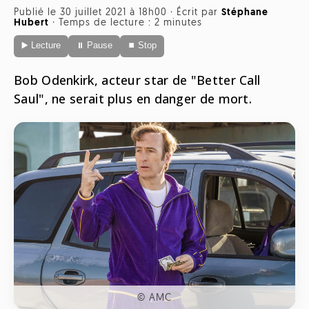
Radio
Publié le 30 juillet 2021 à 18h00
·
Écrit par
Stéphane
Hubert
·
Temps de lecture : 2 minutes
ONG
Musique
Sports
▶️ Lecture
⏸ Pause
⏹ Stop
Télévision
Animaux
Politique
People
Belge
Bob Odenkirk, acteur star de "Better Call
Biodiversité
Saul", ne serait plus en danger de mort.
Streaming
Politique
Française
Théâtre
Régions
Santé
Sciences
Société
© AMC
Tech