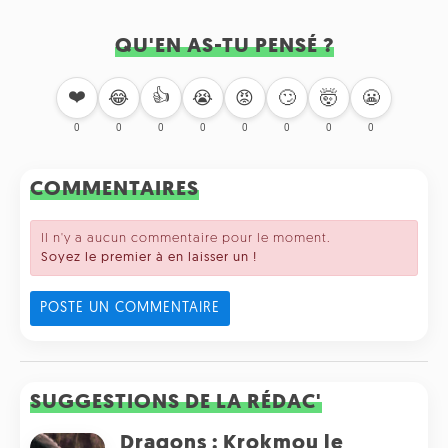
QU'EN AS-TU PENSÉ ?
❤️
👍
🙄
🤯
😬
😂
😭
😡
0
0
0
0
0
0
0
0
COMMENTAIRES
Il n'y a aucun commentaire pour le moment.
Soyez le premier à en laisser un !
POSTE UN COMMENTAIRE
SUGGESTIONS DE LA RÉDAC'
Dragons : Krokmou le