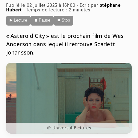
Radio
Publié le 02 juillet 2023 à 16h00
·
Écrit par
Stéphane
Hubert
·
Temps de lecture : 2 minutes
ONG
Musique
Sports
▶️ Lecture
⏸ Pause
⏹ Stop
Télévision
Animaux
Politique
People
Belge
« Asteroid City » est le prochain film de Wes
Biodiversité
Anderson dans lequel il retrouve Scarlett
Streaming
Politique
Johansson.
Française
Théâtre
Régions
Santé
Sciences
Société
© Universal Pictures
Tech