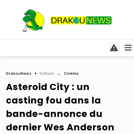
Actualités
Culture
Conso
Focus
DrakouNews
Culture
Cinéma
Covid-
Cinéma
19
Asteroid City : un
Insolite
Jeux
Humeurs
casting fou dans la
Divers
vidéo
Interviews
bande-annonce du
International
Livres
Médias
dernier Wes Anderson
Météo
Mangas
Planète