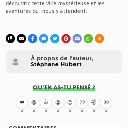
découvrir cette ville mystérieuse et les
aventures qui nous y attendent.
À propos de l'auteur,
Stéphane Hubert
QU'EN AS-TU PENSÉ ?
❤️
👍
🙄
🤯
😬
😂
😭
😡
0
0
0
0
0
0
0
0