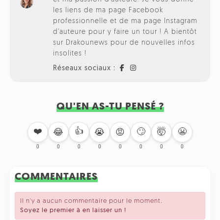
les liens de ma page Facebook
professionnelle et de ma page Instagram
d'auteure pour y faire un tour ! A bientôt
sur Drakounews pour de nouvelles infos
insolites !
Réseaux sociaux :
QU'EN AS-TU PENSÉ ?
❤️
👍
🙄
🤯
😬
😂
😭
😡
0
0
0
0
0
0
0
0
COMMENTAIRES
Il n'y a aucun commentaire pour le moment.
Soyez le premier à en laisser un !