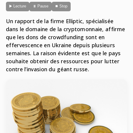
Radio
▶️ Lecture
⏸ Pause
⏹ Stop
ONG
Musique
Sports
Télévision
Un rapport de la firme Elliptic, spécialisée
Animaux
Politique
dans le domaine de la cryptomonnaie, affirme
People
Belge
que les dons de crowdfunding sont en
Biodiversité
effervescence en Ukraine depuis plusieurs
Streaming
Politique
semaines. La raison évidente est que le pays
Française
souhaite obtenir des ressources pour lutter
Théâtre
Régions
contre l’invasion du géant russe.
Santé
Sciences
Société
Tech