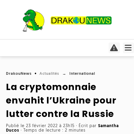
Actualités
Culture
Conso
Focus
DrakouNews
Actualités
International
Covid-
Cinéma
19
La cryptomonnaie
Insolite
Jeux
Humeurs
envahit l’Ukraine pour
Divers
vidéo
Interviews
lutter contre la Russie
International
Livres
Médias
Publié le 23 février 2022 à 23h15
·
Écrit par
Samantha
Météo
Ducos
·
Temps de lecture : 2 minutes
Mangas
Planète