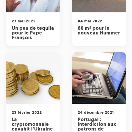
Radio
ONG
Musique
Sports
Télévision
Animaux
27 mai 2022
04 mai 2022
Politique
People
Un peu de tequila
60 m² pour le
Belge
pour le Pape
nouveau Hummer
Biodiversité
François
Streaming
Politique
Française
Théâtre
Régions
Santé
Sciences
23 février 2022
24 décembre 2021
Société
La
Portugal :
cryptomonnaie
interdiction aux
envahit l’Ukraine
patrons de
Tech