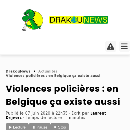
Actualités
Culture
Conso
Focus
DrakouNews
Actualités
Covid-
Violences policières : en Belgique ça existe aussi
Cinéma
19
Violences policières : en
Insolite
Jeux
Humeurs
Divers
vidéo
Belgique ça existe aussi
Interviews
International
Livres
Médias
Publié le 07 juin 2020 à 22h35
·
Écrit par
Laurent
Drijvers
·
Temps de lecture : 1 minutes
Météo
Mangas
▶️ Lecture
⏸ Pause
⏹ Stop
Planète