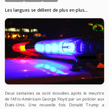
Radio
Les langues se délient de plus en plus...
ONG
Musique
Sports
Télévision
Animaux
Politique
People
Belge
Biodiversité
Streaming
Politique
Française
Théâtre
Régions
Santé
Sciences
Deux semaines se sont écoulées après le meurtre
Société
de l’Afro-Américain George Floyd par un policier aux
États-Unis. Une nouvelle fois Donald Trump a
Tech