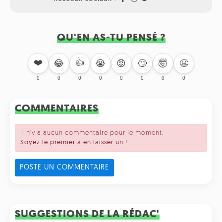
QU'EN AS-TU PENSÉ ?
❤️
👍
🙄
🤯
😬
😂
😭
😡
0
0
0
0
0
0
0
0
COMMENTAIRES
Il n'y a aucun commentaire pour le moment.
Soyez le premier à en laisser un !
POSTE UN COMMENTAIRE
SUGGESTIONS DE LA RÉDAC'