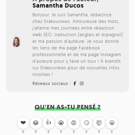
Samantha Ducos
Bonjour, Je suis Samantha, rédactrice
chez Drakounews. Amoureuse des mots,
j'alterne mes journées entre rédaction
web SEO, traduction (anglais et espagnol)
et ma passion d'auteure. Je vous donne
les liens de ma page Facebook
professionnelle et de ma page Instagram
d'auteure pour y faire un tour ! A bientôt
sur Drakounews pour de nouvelles infos
insolites !
Réseaux sociaux :
QU'EN AS-TU PENSÉ ?
❤️
👍
🙄
🤯
😬
😂
😭
😡
0
0
0
0
0
0
0
0