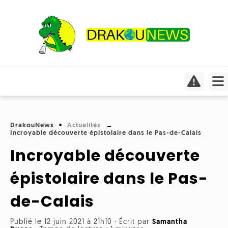
Actualités
Culture
Conso
Focus
DrakouNews
Actualités
Covid-
Incroyable découverte épistolaire dans le Pas-de-Calais
Cinéma
19
Incroyable découverte
Insolite
Jeux
Humeurs
Divers
vidéo
épistolaire dans le Pas-
Interviews
International
de-Calais
Livres
Médias
Météo
Publié le 12 juin 2021 à 21h10
·
Écrit par
Samantha
Mangas
Planète