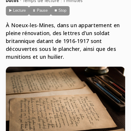
Ducos
·
Temps de lecture : 1 minutes
Radio
▶️ Lecture
⏸ Pause
⏹ Stop
ONG
Musique
Sports
Télévision
Animaux
À Noeux-les-Mines, dans un appartement en
Politique
People
Belge
pleine rénovation, des lettres d’un soldat
Biodiversité
britannique datant de 1916-1917 sont
Streaming
Politique
découvertes sous le plancher, ainsi que des
Française
munitions et un huilier.
Théâtre
Régions
Santé
Sciences
Société
Tech