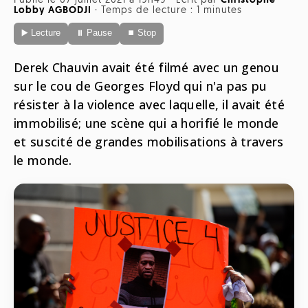
Publié le 07 juillet 2021 à 19h49
·
Écrit par
Christophe
Radio
Lobby AGBODJI
·
Temps de lecture : 1 minutes
ONG
Musique
▶️ Lecture
⏸ Pause
⏹ Stop
Sports
Télévision
Animaux
Politique
Derek Chauvin avait été filmé avec un genou
People
Belge
sur le cou de Georges Floyd qui n'a pas pu
Biodiversité
résister à la violence avec laquelle, il avait été
Streaming
Politique
immobilisé; une scène qui a horifié le monde
Française
et suscité de grandes mobilisations à travers
Théâtre
Régions
le monde.
Santé
Sciences
Société
Tech