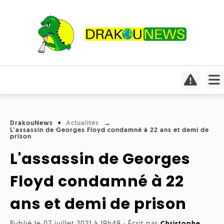
Actualités
Culture
Conso
Focus
DrakouNews
Actualités
Covid-
L'assassin de Georges Floyd condamné à 22 ans et demi de
Cinéma
19
prison
L'assassin de Georges
Insolite
Jeux
Humeurs
Divers
vidéo
Interviews
Floyd condamné à 22
International
Livres
Médias
ans et demi de prison
Météo
Mangas
Planète