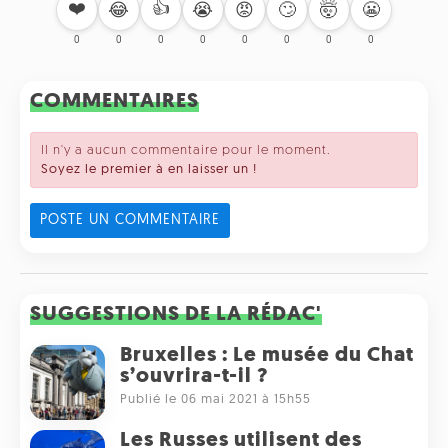
❤️
👍
🙄
🤯
😬
😂
😭
😡
0
0
0
0
0
0
0
0
COMMENTAIRES
Il n'y a aucun commentaire pour le moment.
Soyez le premier à en laisser un !
POSTE UN COMMENTAIRE
SUGGESTIONS DE LA RÉDAC'
Bruxelles : Le musée du Chat
s’ouvrira-t-il ?
Publié le 06 mai 2021 à 15h55
Les Russes utilisent des