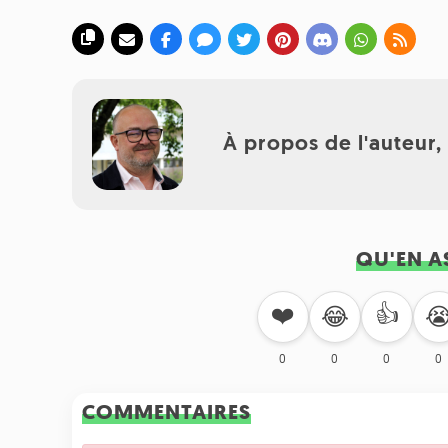
À propos de l'auteur
QU'EN A
❤️
👍
😂

0
0
0
0
COMMENTAIRES