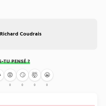
,
Richard Coudrais
S-TU PENSÉ ?
🙄
🤯
😬

😡
0
0
0
0