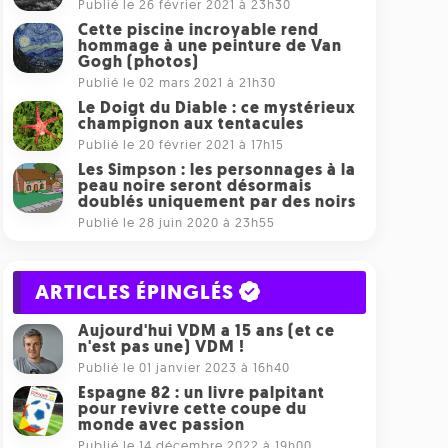
Publié le 26 février 2021 à 23h30
Cette piscine incroyable rend
hommage à une peinture de Van
Gogh (photos)
Publié le 02 mars 2021 à 21h30
Le Doigt du Diable : ce mystérieux
champignon aux tentacules
Publié le 20 février 2021 à 17h15
Les Simpson : les personnages à la
peau noire seront désormais
doublés uniquement par des noirs
Publié le 28 juin 2020 à 23h55
ARTICLES ÉPINGLÉS
Aujourd'hui VDM a 15 ans (et ce
n'est pas une) VDM !
Publié le 01 janvier 2023 à 16h40
Espagne 82 : un livre palpitant
pour revivre cette coupe du
monde avec passion
Publié le 14 décembre 2022 à 19h00