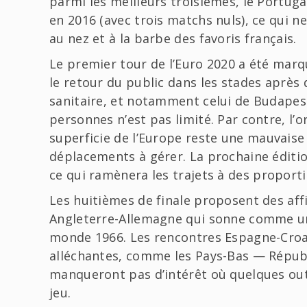
parmi les meilleurs troisièmes, le Portuga
en 2016 (avec trois matchs nuls), ce qui n
au nez et à la barbe des favoris français.
Le premier tour de l’Euro 2020 a été ma
le retour du public dans les stades après 
sanitaire, et notamment celui de Budapes
personnes n’est pas limité. Par contre, l’o
superficie de l’Europe reste une mauvaise
déplacements à gérer. La prochaine éditio
ce qui ramènera les trajets à des proport
Les huitièmes de finale proposent des aff
Angleterre-Allemagne qui sonne comme un
monde 1966. Les rencontres Espagne-Croat
alléchantes, comme les Pays-Bas — Répub
manqueront pas d’intérêt où quelques outs
jeu.