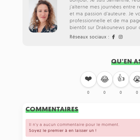
Bonjour, Je suis Samantha, r
j'alterne mes journées entre 
et ma passion d'auteure. Je 
professionnelle et de ma page
bientôt sur Drakounews pour de
Réseaux sociaux :
QU'EN A
❤️
👍
😂

0
0
0
0
COMMENTAIRES
Il n'y a aucun commentaire pour le moment.
Soyez le premier à en laisser un !