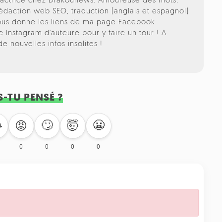
édactrice chez Drakounews. Amoureuse des mots,
rédaction web SEO, traduction (anglais et espagnol)
vous donne les liens de ma page Facebook
 Instagram d'auteure pour y faire un tour ! A
 nouvelles infos insolites !
S-TU PENSÉ ?
🙄
🤯
😬

😡
0
0
0
0