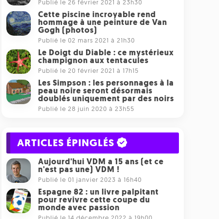
Publié le 26 février 2021 à 23h30
Cette piscine incroyable rend
hommage à une peinture de Van
Gogh (photos)
Publié le 02 mars 2021 à 21h30
Le Doigt du Diable : ce mystérieux
champignon aux tentacules
Publié le 20 février 2021 à 17h15
Les Simpson : les personnages à la
peau noire seront désormais
doublés uniquement par des noirs
Publié le 28 juin 2020 à 23h55
ARTICLES ÉPINGLÉS
Aujourd'hui VDM a 15 ans (et ce
n'est pas une) VDM !
Publié le 01 janvier 2023 à 16h40
Espagne 82 : un livre palpitant
pour revivre cette coupe du
monde avec passion
Publié le 14 décembre 2022 à 19h00