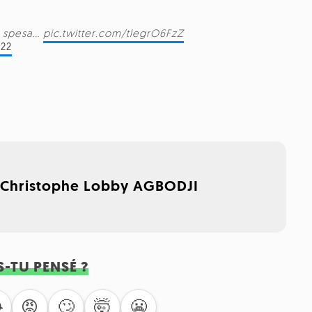
la spesa…
pic.twitter.com/tlegrO6FzZ
022
,
Christophe Lobby AGBODJI
S-TU PENSÉ ?
🙄
🤯
😬

😡