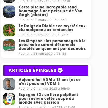
Publié le 26 février 2021 à 23h30
Cette piscine incroyable rend
hommage à une peinture de Van
Gogh (photos)
Publié le 02 mars 2021 à 21h30
Le Doigt du Diable : ce mystérieux
champignon aux tentacules
Publié le 20 février 2021 à 17h15
Les Simpson : les personnages à la
peau noire seront désormais
doublés uniquement par des noirs
Publié le 28 juin 2020 à 23h55
ARTICLES ÉPINGLÉS
Aujourd'hui VDM a 15 ans (et ce
n'est pas une) VDM !
Publié le 01 janvier 2023 à 16h40
Espagne 82 : un livre palpitant
pour revivre cette coupe du
monde avec passion
Publié le 14 décembre 2022 à 19h00