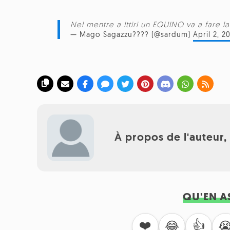
Nel mentre a Ittiri un EQUINO va a fare 
— Mago Sagazzu???? (@sardum)
April 2, 2
À propos de l'auteur
QU'EN A
❤️
👍
😂
