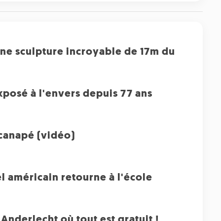
une sculpture incroyable de 17m du
posé à l'envers depuis 77 ans
n canapé (vidéo)
el américain retourne à l'école
Anderlecht où tout est gratuit !