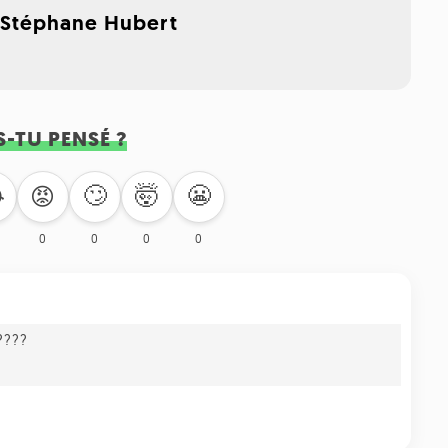
,
Stéphane Hubert
S-TU PENSÉ ?
🙄
🤯
😬

😡
0
0
0
0
 ????