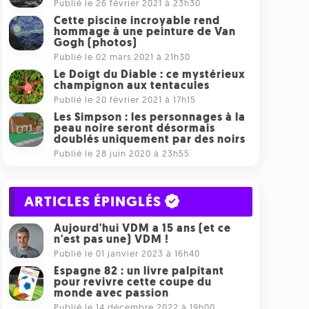
Publié le 26 février 2021 à 23h30
Cette piscine incroyable rend
hommage à une peinture de Van
Gogh (photos)
Publié le 02 mars 2021 à 21h30
Le Doigt du Diable : ce mystérieux
champignon aux tentacules
Publié le 20 février 2021 à 17h15
Les Simpson : les personnages à la
peau noire seront désormais
doublés uniquement par des noirs
Publié le 28 juin 2020 à 23h55
ARTICLES ÉPINGLÉS
Aujourd'hui VDM a 15 ans (et ce
n'est pas une) VDM !
Publié le 01 janvier 2023 à 16h40
Espagne 82 : un livre palpitant
pour revivre cette coupe du
monde avec passion
Publié le 14 décembre 2022 à 19h00