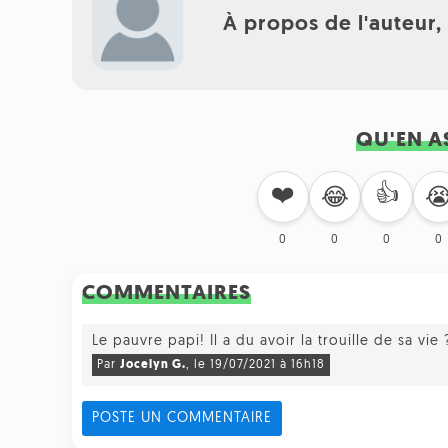
À propos de l'auteur
QU'EN A
❤️
👍
😂

0
0
0
0
COMMENTAIRES
Le pauvre papi! Il a du avoir la trouille de sa vie
Par
Jocelyn G.
,
le 19/07/2021 à 16h18
POSTE UN COMMENTAIRE