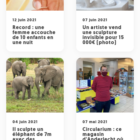
12 juin 2021
07 juin 2021
Record : une
Un artiste vend
femme accouche
une sculpture
de 10 enfants en
invisible pour 15
une nuit
000€ (photo)
04 juin 2021
07 mai 2021
Il sculpte un
Circularium : ce
éléphant de 7m
magasin
avec des
d'Anderlecht où