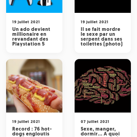
Radio
ONG
Musique
Sports
Télévision
Animaux
19 juillet 2021
19 juillet 2021
Politique
People
Un ado devient
Il se fait mordre
Belge
millionaire en
le sexe par un
Biodiversité
revandant des
serpent dans ses
Playstation 5
toilettes (photo)
Streaming
Politique
Française
Théâtre
Régions
Santé
Sciences
Société
19 juillet 2021
07 juillet 2021
Record : 76 hot-
Sexe, manger,
dogs engloutis
dormir... A quoi
Tech