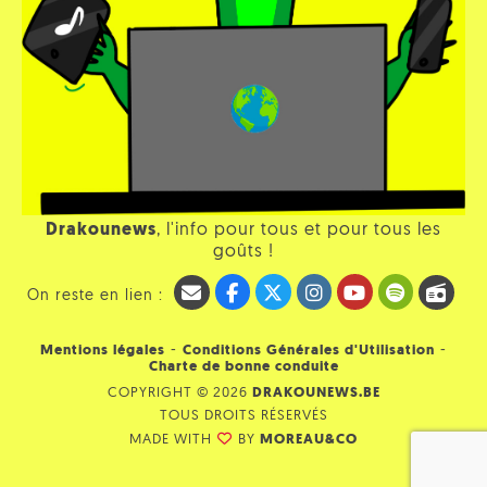
Drakounews
, l'info pour tous et pour tous les
goûts !
On reste en lien :
-
-
Mentions légales
Conditions Générales d'Utilisation
Charte de bonne conduite
COPYRIGHT © 2026
DRAKOUNEWS.BE
TOUS DROITS RÉSERVÉS
MADE WITH
BY
MOREAU&CO