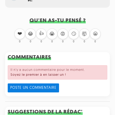
QU'EN AS-TU PENSÉ ?
❤️
👍
🙄
🤯
😬
😂
😭
😡
0
0
0
0
0
0
0
0
COMMENTAIRES
Il n'y a aucun commentaire pour le moment.
Soyez le premier à en laisser un !
POSTE UN COMMENTAIRE
SUGGESTIONS DE LA RÉDAC'