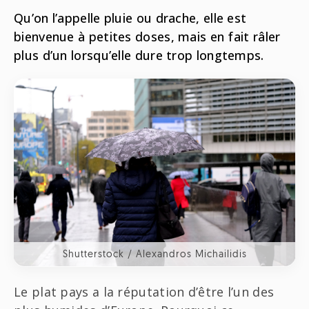
Radio
Qu’on l’appelle pluie ou drache, elle est
ONG
Musique
bienvenue à petites doses, mais en fait râler
Sports
Télévision
Animaux
plus d’un lorsqu’elle dure trop longtemps.
Politique
People
Belge
Biodiversité
Streaming
Politique
Française
Théâtre
Régions
Santé
Sciences
Shutterstock / Alexandros Michailidis
Société
Le plat pays a la réputation d’être l’un des
Tech