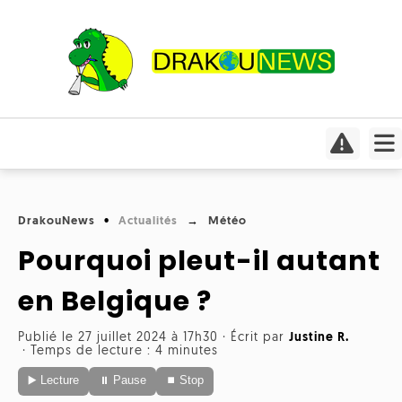
Actualités
Culture
Conso
Focus
DrakouNews
Actualités
Météo
Covid-
Cinéma
19
Pourquoi pleut-il autant
Insolite
Jeux
Humeurs
en Belgique ?
Divers
vidéo
Interviews
Publié le 27 juillet 2024 à 17h30
·
Écrit par
Justine R.
International
Livres
Médias
·
Temps de lecture : 4 minutes
▶️ Lecture
⏸ Pause
⏹ Stop
Météo
Mangas
Planète