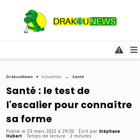
Actualités
Culture
Conso
Focus
DrakouNews
Actualités
Santé
Covid-
Cinéma
19
Santé : le test de
Insolite
Jeux
Humeurs
l'escalier pour connaître
Divers
vidéo
Interviews
sa forme
International
Livres
Médias
Publié le 03 mars 2022 à 21h30
·
Écrit par
Stéphane
Météo
Hubert
·
Temps de lecture : 2 minutes
Mangas
Planète