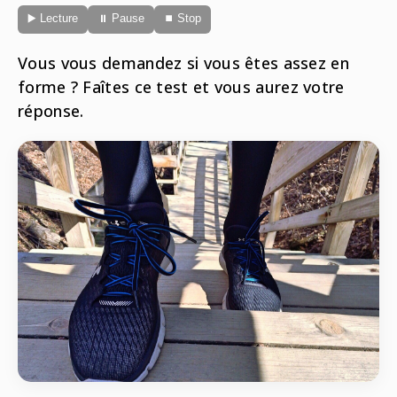
Radio
▶️ Lecture
⏸ Pause
⏹ Stop
ONG
Musique
Sports
Télévision
Vous vous demandez si vous êtes assez en
Animaux
Politique
forme ? Faîtes ce test et vous aurez votre
People
Belge
réponse.
Biodiversité
Streaming
Politique
Française
Théâtre
Régions
Santé
Sciences
Société
Tech