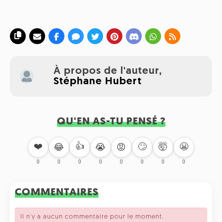
À propos de l'auteur,
Stéphane Hubert
QU'EN AS-TU PENSÉ ?
❤️
👍
🙄
🤯
😬
😂
😭
😡
0
0
0
0
0
0
0
0
COMMENTAIRES
Il n'y a aucun commentaire pour le moment.