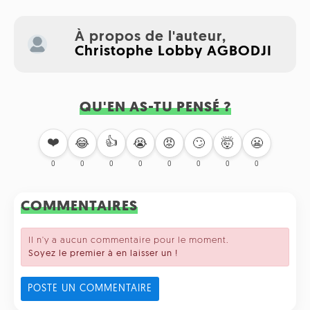
À propos de l'auteur,
Christophe Lobby AGBODJI
QU'EN AS-TU PENSÉ ?
❤️
👍
🙄
🤯
😬
😂
😭
😡
0
0
0
0
0
0
0
0
COMMENTAIRES
Il n'y a aucun commentaire pour le moment.
Soyez le premier à en laisser un !
POSTE UN COMMENTAIRE