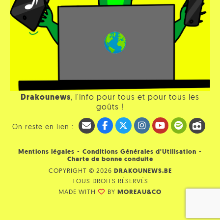
Drakounews
, l'info pour tous et pour tous les
goûts !
On reste en lien :
-
-
Mentions légales
Conditions Générales d'Utilisation
Charte de bonne conduite
COPYRIGHT © 2026
DRAKOUNEWS.BE
TOUS DROITS RÉSERVÉS
MADE WITH
BY
MOREAU&CO