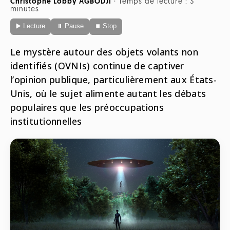
Christophe Lobby AGBODJI
·
Temps de lecture : 3
Radio
minutes
ONG
Musique
▶️ Lecture
⏸ Pause
⏹ Stop
Sports
Télévision
Animaux
Politique
People
Le mystère autour des objets volants non
Belge
identifiés (OVNIs) continue de captiver
Biodiversité
Streaming
l’opinion publique, particulièrement aux États-
Politique
Française
Unis, où le sujet alimente autant les débats
Théâtre
populaires que les préoccupations
Régions
institutionnelles
Santé
Sciences
Société
Tech