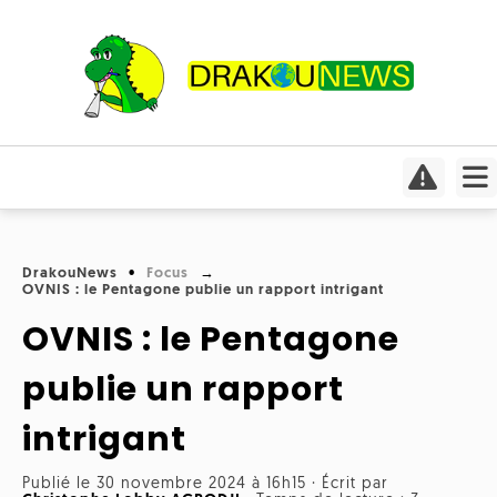
Actualités
Culture
Conso
Focus
DrakouNews
Focus
Covid-
OVNIS : le Pentagone publie un rapport intrigant
Cinéma
19
OVNIS : le Pentagone
Insolite
Jeux
Humeurs
Divers
vidéo
publie un rapport
Interviews
International
intrigant
Livres
Médias
Météo
Publié le 30 novembre 2024 à 16h15
·
Écrit par
Mangas
Planète