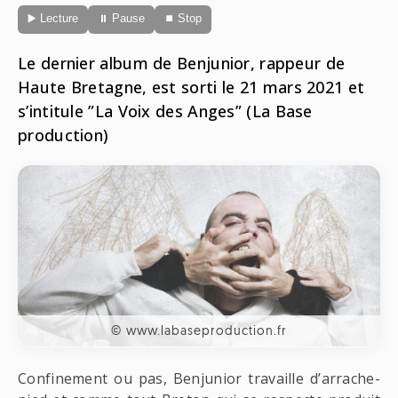
Radio
▶️ Lecture
⏸ Pause
⏹ Stop
ONG
Musique
Sports
Télévision
Le dernier album de Benjunior, rappeur de
Animaux
Politique
Haute Bretagne, est sorti le 21 mars 2021 et
People
Belge
s’intitule ”La Voix des Anges” (La Base
Biodiversité
production)
Streaming
Politique
Française
Théâtre
Régions
Santé
Sciences
© www.labaseproduction.fr
Société
Confinement ou pas, Benjunior travaille d’arrache-
Tech