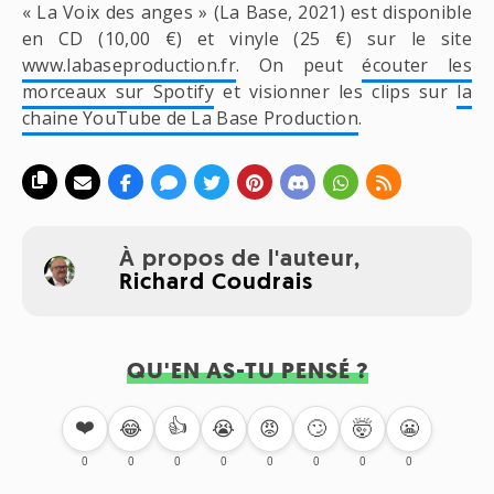
« La Voix des anges » (La Base, 2021) est disponible
en CD (10,00 €) et vinyle (25 €) sur le site
www.labaseproduction.fr
. On peut
écouter les
morceaux sur Spotify
et visionner les clips sur
la
chaine YouTube de La Base Production
.
À propos de l'auteur,
Richard Coudrais
QU'EN AS-TU PENSÉ ?
❤️
👍
🙄
🤯
😬
😂
😭
😡
0
0
0
0
0
0
0
0