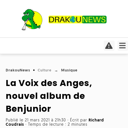
Actualités
Culture
Conso
Focus
DrakouNews
Culture
Musique
Covid-
Cinéma
19
La Voix des Anges,
Insolite
Jeux
Humeurs
nouvel album de
Divers
vidéo
Interviews
Benjunior
International
Livres
Médias
Publié le 21 mars 2021 à 21h30
·
Écrit par
Richard
Météo
Coudrais
·
Temps de lecture : 2 minutes
Mangas
Planète