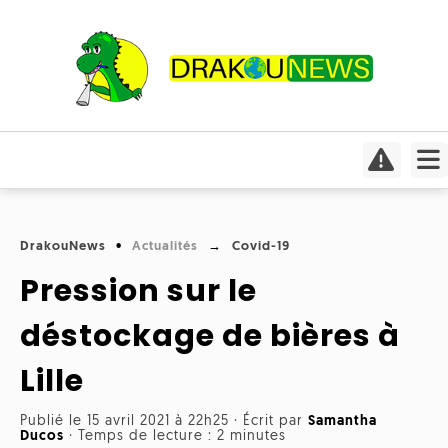
Actualités
Culture
Conso
Focus
DrakouNews
Actualités
Covid-19
Covid-
Cinéma
19
Pression sur le
Insolite
Jeux
Humeurs
déstockage de bières à
Divers
vidéo
Interviews
Lille
International
Livres
Médias
Publié le 15 avril 2021 à 22h25
·
Écrit par
Samantha
Météo
Ducos
·
Temps de lecture : 2 minutes
Mangas
Planète