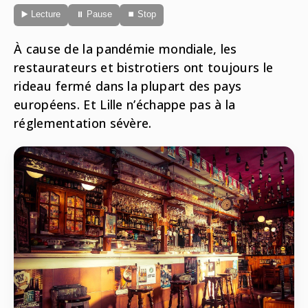
Radio
▶️ Lecture
⏸ Pause
⏹ Stop
ONG
Musique
Sports
Télévision
À cause de la pandémie mondiale, les
Animaux
Politique
restaurateurs et bistrotiers ont toujours le
People
Belge
rideau fermé dans la plupart des pays
Biodiversité
européens. Et Lille n’échappe pas à la
Streaming
Politique
réglementation sévère.
Française
Théâtre
Régions
Santé
Sciences
Société
Tech