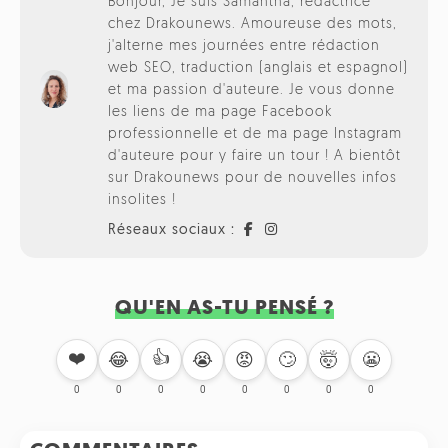
Bonjour, Je suis Samantha, rédactrice
chez Drakounews. Amoureuse des mots,
j'alterne mes journées entre rédaction
web SEO, traduction (anglais et espagnol)
et ma passion d'auteure. Je vous donne
les liens de ma page Facebook
professionnelle et de ma page Instagram
d'auteure pour y faire un tour ! A bientôt
sur Drakounews pour de nouvelles infos
insolites !
Réseaux sociaux :
QU'EN AS-TU PENSÉ ?
❤️
👍
🙄
🤯
😬
😂
😭
😡
0
0
0
0
0
0
0
0