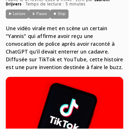
Publié le 01 février 2026 à 17h45
·
Écrit par
Laurent
Radio
Drijvers
·
Temps de lecture : 5 minutes
ONG
Musique
▶️ Lecture
⏸ Pause
⏹ Stop
Sports
Télévision
Animaux
Politique
Une vidéo virale met en scène un certain
People
Belge
"Yannis" qui affirme avoir reçu une
Biodiversité
convocation de police après avoir raconté à
Streaming
Politique
ChatGPT qu'il devait enterrer un cadavre.
Française
Diffusée sur TikTok et YouTube, cette histoire
Théâtre
Régions
est une pure invention destinée à faire le buzz.
Santé
Sciences
Société
Tech