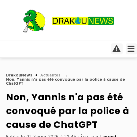
Actualités
Culture
Conso
Focus
DrakouNews
Actualités
Covid-
Non, Yannis n'a pas été convoqué par la police à cause de
Cinéma
19
ChatGPT
Non, Yannis n'a pas été
Insolite
Jeux
Humeurs
Divers
vidéo
Interviews
convoqué par la police à
International
Livres
Médias
cause de ChatGPT
Météo
Mangas
Planète