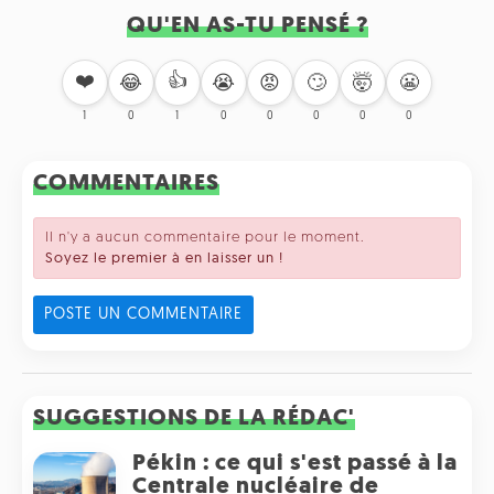
QU'EN AS-TU PENSÉ ?
❤️
👍
🙄
🤯
😬
😂
😭
😡
1
0
1
0
0
0
0
0
COMMENTAIRES
Il n'y a aucun commentaire pour le moment.
Soyez le premier à en laisser un !
POSTE UN COMMENTAIRE
SUGGESTIONS DE LA RÉDAC'
Pékin : ce qui s'est passé à la
Centrale nucléaire de